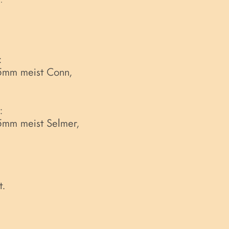
.
:
,5mm meist Conn,
:
,5mm meist Selmer,
t.