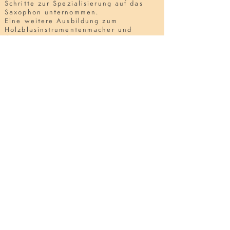
Schritte zur Spezialisierung auf
das
Saxophon unternommen.
Eine weitere Ausbildung zum
Holzblasinstrumentenmacher
und
der Einstieg
in die Arbeit am
Instrument folgten.
In den nächsten Jahren vertiefte
ich bei dem renommierten
Schweizer
Hersteller
Thomas
Inderbinen
meine Kenntnisse und
Fertigkeiten als Saxophonbauer
und -
reparateur.
2016 kehrte ich in die Heimat
zurück, um eine Familie
und ein
Unternehmen zu gründen.
Während meines beruflichen
Werdegangs absolvierte
ich verschiedene Meisterkurse
und
blieb der Musik
in diversen
Ensembles stets treu.
Copyright by Hannes Marx
Impressum